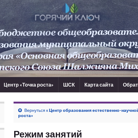
Центр «Точка роста»
ШСК
Карта сайта
Обрат
Вернуться к
Центр образования естественно-научной
роста»
Режим занятий