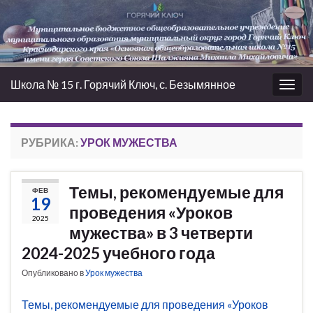
Школа № 15 г. Горячий Ключ, с. Безымянное
Вкл/
выкл
нави
РУБРИКА:
УРОК МУЖЕСТВА
Темы, рекомендуемые для
ФЕВ
19
проведения «Уроков
2025
мужества» в 3 четверти
2024-2025 учебного года
Опубликовано в
Урок мужества
Темы, рекомендуемые для проведения «Уроков