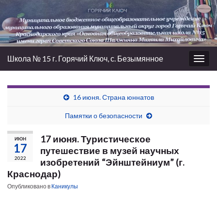
Школа № 15 г. Горячий Ключ, с. Безымянное
Вкл/
выкл
нави
16 июня. Страна юннатов
Памятки о безопасности
17 июня. Туристическое
ИЮН
17
путешествие в музей научных
2022
изобретений “Эйнштейниум” (г.
Краснодар)
Опубликовано в
Каникулы