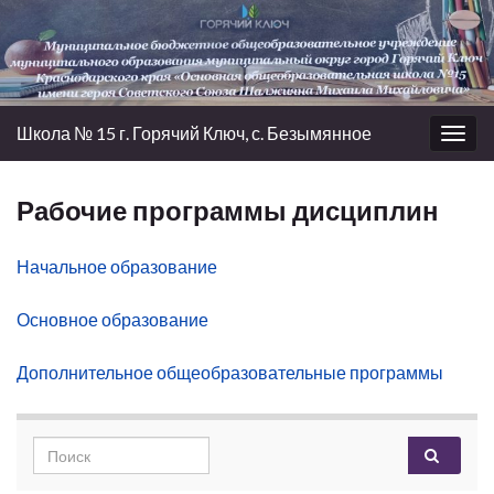
Школа № 15 г. Горячий Ключ, с. Безымянное
Вкл/
выкл
нави
Рабочие программы дисциплин
Начальное образование
Основное образование
Дополнительное общеобразовательные программы
Search for: