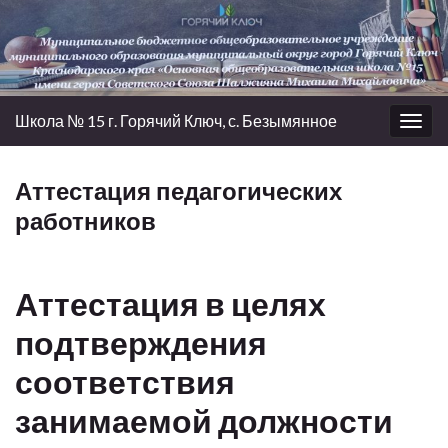
Школа № 15 г. Горячий Ключ, с. Безымянное
Вкл/
выкл
нави
Аттестация педагогических
работников
Аттестация в целях
подтверждения
соответствия
занимаемой должности