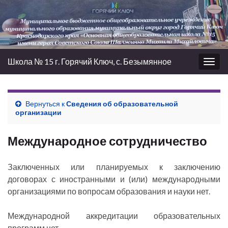
Школа № 15 г. Горячий Ключ, с. Безымянное
Вкл/
выкл
нави
Вернуться к
Сведения об образовательной
организации
Международное сотрудничество
Заключенных или планируемых к заключению
договорах с иностранными и (или) международными
организациями по вопросам образования и науки нет.
Международной аккредитации образовательных
программ нет.