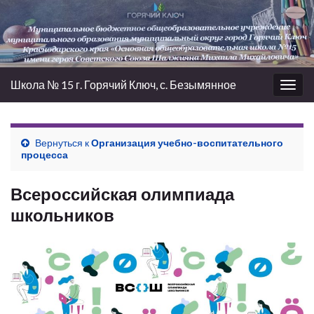
Школа № 15 г. Горячий Ключ, с. Безымянное
Вкл/
выкл
нави
Вернуться к
Организация учебно-воспитательного
процесса
Всероссийская олимпиада
школьников