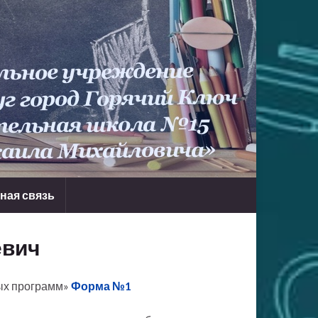
ная связь
евич
ых программ»
Форма №1