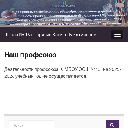
Школа № 15 г. Горячий Ключ, с. Безымянное
Вкл/
выкл
нави
Наш профсоюз
Деятельность профсоюза в МБОУ ООШ №15 на 2025-
2026 учебный год
не осуществляется.
Search for: