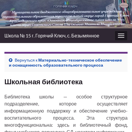
Школа № 15 г. Горячий Ключ, с. Безымянное
Вкл/
выкл
нави
Вернуться к
Материально-техническое обеспечение
и оснащенность образовательного процесса
Школьная библиотека
Библиотека школы — особое структурное
подразделение, которое осуществляет
информационную поддержку и обеспечение учебно-
воспитательного процесса. Эта структура
многофункциональна: здесь и библиотечный фонд,
фонд учебников, периодика, СД-носители информации.