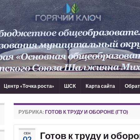
Центр «Точка роста»
ШСК
Карта сайта
Обрат
РУБРИКА:
ГОТОВ К ТРУДУ И ОБОРОНЕ (ГТО)
Готов к труду и обор
СЕН
02