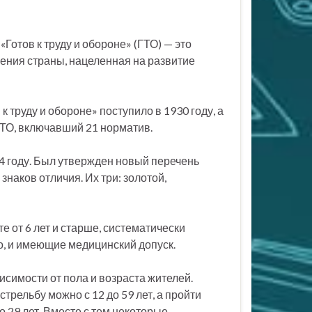
отов к труду и обороне» (ГТО) — это
ения страны, нацеленная на развитие
труду и обороне» поступило в 1930 году, а
ТО, включавший 21 норматив.
14 году. Был утвержден новый перечень
наков отличия. Их три: золотой,
 от 6 лет и старше, систематически
о, и имеющие медицинский допуск.
симости от пола и возраста жителей.
трельбу можно с 12 до 59 лет, а пройти
о 29 лет. Вместе с тем некоторые