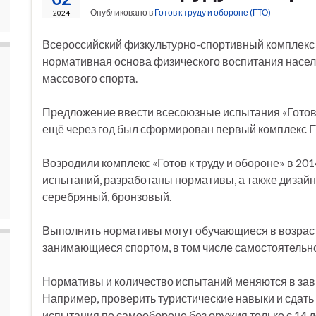
Опубликовано в
Готов к труду и обороне (ГТО)
2024
Всероссийский физкультурно-спортивный комплекс «Г
нормативная основа физического воспитания насел
массового спорта.
Предложение ввести всесоюзные испытания «Готов к 
ещё через год был сформирован первый комплекс Г
Возродили комплекс «Готов к труду и обороне» в 20
испытаний, разработаны нормативы, а также дизайн з
серебряный, бронзовый.
Выполнить нормативы могут обучающиеся в возрасте
занимающиеся спортом, в том числе самостоятельн
Нормативы и количество испытаний меняются в зави
Например, проверить туристические навыки и сдать с
испытания по самообороне без оружия только с 14 д