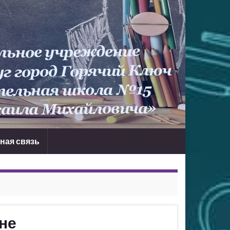
ная связь
оне