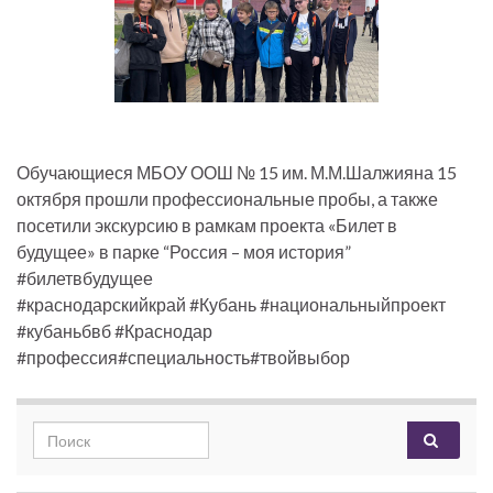
Обучающиеся МБОУ ООШ № 15 им. М.М.Шалжияна 15
октября прошли профессиональные пробы, а также
посетили экскурсию в рамкам проекта «Билет в
будущее» в парке “Россия – моя история”
#билетвбудущее
#краснодарскийкрай #Кубань #национальныйпроект
#кубаньбвб #Краснодар
#профессия#специальность#твойвыбор
Search for: