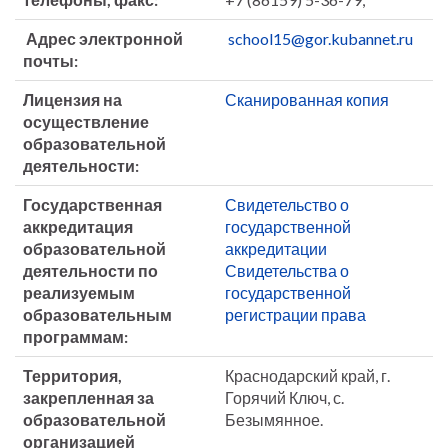
Адрес электронной
school15@gor.kubannet.ru
почты:
Лицензия на
Сканированная копия
осуществление
образовательной
деятельности:
Государственная
Свидетельство о
аккредитация
государственной
образовательной
аккредитации
деятельности по
Свидетельства о
реализуемым
государственной
образовательным
регистрации права
программам:
Территория,
Краснодарский край, г.
закрепленная за
Горячий Ключ, с.
образовательной
Безымянное.
организацией