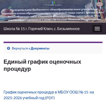
Школа № 15 г. Горячий Ключ, с. Безымянное
Вкл/
выкл
нави
Вернуться к
Документы
Единый график оценочных
процедур
График оценочных процедур в МБОУ ООШ № 15 на
2025-2026 учебный год (PDF)