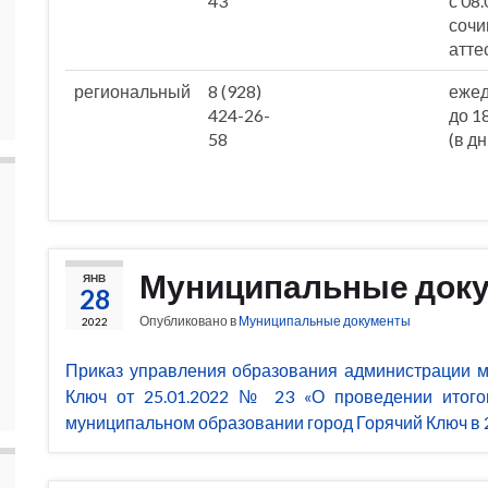
43
с 08
сочи
атте
региональный
8 (928)
ежед
424-26-
до 1
58
(в д
Муниципальные док
ЯНВ
28
Опубликовано в
Муниципальные документы
2022
Приказ управления образования администрации м
Ключ от 25.01.2022 № 23 «О проведении итого
муниципальном образовании город Горячий Ключ в 