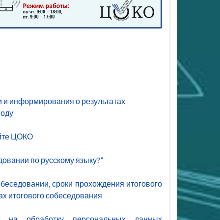
и и информирования о результатах
году
айте ЦОКО
довании по русскому языку?”
обеседовании, сроки прохождения итогового
ах итогового собеседования
я) на обработку персональных данных