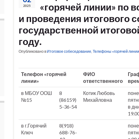
«горячей линии» по 
2025
и проведения итогового с
государственной итоговой
году.
Опубликовано в
Итоговое собеседование
,
Телефоны «горячей лини
Телефон «горячей
ФИО
Граф
линии»
ответственного
вре
в МБОУ ООШ
8
Котик Любовь
поне
№15
(86159)
Михайловна
пятн
5-36-54
в дн
19.0
в г.Горячий
8(918)
понед
Ключ
688-76-
пятни