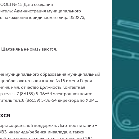
ООШ № 15 Дата создания
дитель: Администрация муниципального
о нахождения юридического лица 353273,
 Шалжияна не оказываются.
ие муниципального образования муниципальный
общеобразовательная школа №15 имени Героя
ия, имя, отчество Должность Контактная
тел.: +7 (86159) 5-36=54 электронная почта:
тель тел.:8 (86159) 5-36-54 директора по УВР …
хся
ы социальной поддержки: Льготное питание –
ВЗ, инвалида/ребенка-инвалида, а также
ей, чьи родители являются участниками СВО;