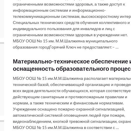
ограниченными возможностями здоровья, а также доступ к
информационным системам и информационно-
телекоммуникационным системам, высокоскоростному интер
Специальных технических средств обучения коллективного и
индивидуального пользования для инвалидов и лиц с
ограниченными возможностями здоровья в учреждении нет.
МБОУ ООШ No 15 им. М.М.Шалжияна муниципального
образования городГорячий Ключ не предоставляет:– …
Материально-техническое обеспечение 
оснащенность образовательного процес
МБОУ ООШ № 15 им.М.М.Шалжияна располагает материаль
технической базой, обеспечивающей организацию и проведе
всех видов деятельности обучающихся, которая соответствуе
действующим санитарным и противопожарным правилам и
нормам, а также техническим и финансовым нормативам.
Учреждение оснащено пожарно-охранной сигнализацией,
автоматической системой оповещения людей при пожаре,
видеонаблюдением, кнопкой тревожной сигнализации, охрано
МБОУ ООШ № 15 им.М.М.Шалжияна в соответствии с …