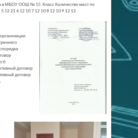
да в МБОУ ООШ № 15 Класс Количество мест по
5 12 21 6 12 10 7 12 10 8 12 10 9 12 12
й организации
треннего
аспорядка
говор
ст)
ктивный договор
тивный договор
…