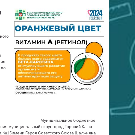
й
ного
я
ния
 по
иципальное бюджетное
ия муниципальный округ город Горячий Ключ
ла №15имени Героя Советского Союза Шалжияна