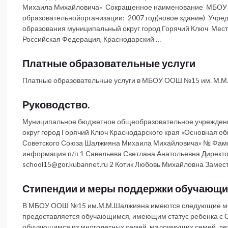
Михаила Михайловича» Сокращенное наименование МБОУ 
образовательнойорганизации: 2007 год(новое здание) Учре
образования муниципальный округ город Горячий Ключ Мест
Российская Федерация, Краснодарский …
Платные образовательные услуги
Платные образовательные услуги в МБОУ ООШ №15 им. М.М.
Руководство.
Муниципальное бюджетное общеобразовательное учрежден
округ город Горячий Ключ Краснодарского края «Основная 
Советского Союза Шалжияна Михаила Михайловича» № Фамил
информация п/п 1 Савельева Светлана Анатольевна Директор 
school15@gor.kubannet.ru 2 Котик Любовь Михайловна Замести
Стипендии и меры поддержки обучающи
В МБОУ ООШ №15 им.М.М.Шалжияна имеются следующие мер
предоставляется обучающимся, имеющим статус ребенка с О
обучающимся из многодетных семей, малоимущих семей, дет