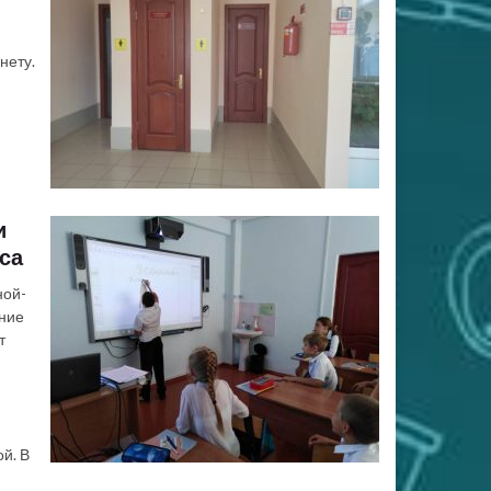
нету.
и
са
ной-
ние
т
й. В