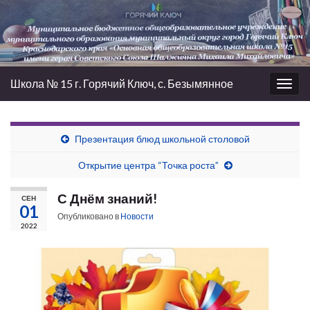
Школа № 15 г. Горячий Ключ, с. Безымянное
Вкл/
выкл
нави
Презентация блюд школьной столовой
Открытие центра “Точка роста”
С Днём знаний!
СЕН
01
Опубликовано в
Новости
2022