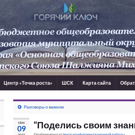
Центр «Точка роста»
ШСК
Карта сайта
Обрат
Разговоры о важном
“Поделись своим знан
СЕН
09
Опубликовано в
Центр профориентационной работы
2022