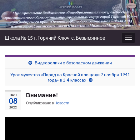
Школа № 15 г. Горячий Ключ, с. Безымянное
Вкл/
выкл
нави
Видеоролики о безопасном движении
Урок мужества «Парад на Красной площади 7 ноября 1941
года» в 1-4 классах
Внимание!
НОЯ
08
Опубликовано в
Новости
2022