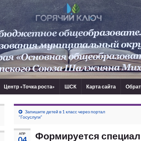
Центр «Точка роста»
ШСК
Карта сайта
Обрат
Запишите детей в 1 класс через портал
“Госуслуги”
Формируется специа
АПР
04