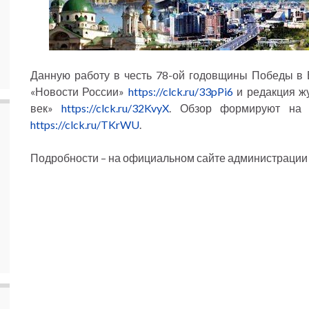
Данную работу в честь 78-ой годовщины Победы в
«Новости России»
https://clck.ru/33pPi6
и редакция жу
век»
https://clck.ru/32KvyX
. Обзор формируют на 
https://clck.ru/TKrWU
.
Подробности – на официальном сайте администрации 