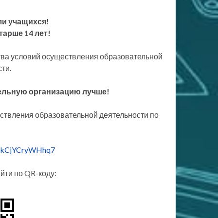
и учащихся!
тарше 14 лет!
тва условий осуществления образовательной
ти.
ельную организацию лучше!
ествления образовательной деятельности по
qHkCjYCryWHhq7
йти по QR-коду: