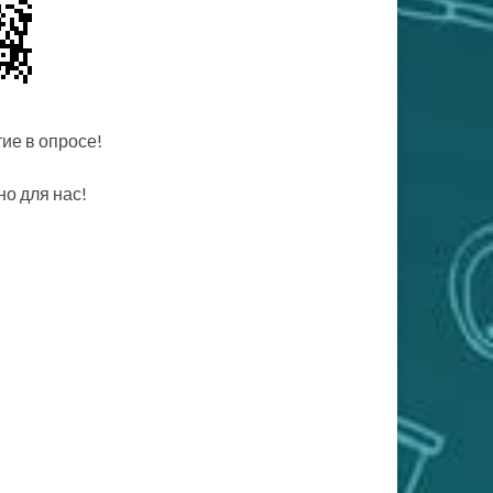
ие в опросе!
о для нас!