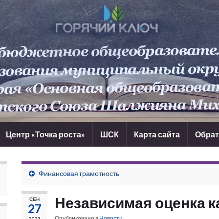
Центр «Точка роста»
ШСК
Карта сайта
Обрат
Финансовая грамотность
Независимая оценка к
СЕН
27
Опубликовано в
Новости
2023