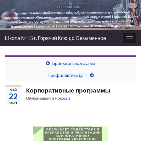
Школа № 15 г. Горячий Ключ, с. Безымянное
Вкл/
выкл
нави
Бронхиальная астма
Профилактика ДТП
Корпоративные программы
МАЙ
22
Опубликовано в
Новости
2024