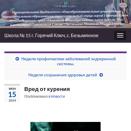
Школа № 15 г. Горячий Ключ, с. Безымянное
Вкл/
выкл
нави
Недели профилактики заболеваний эндокринной
системы.
Неделя сохранения здоровья детей
Вред от курения
ИЮН
15
Опубликовано в
Новости
2024