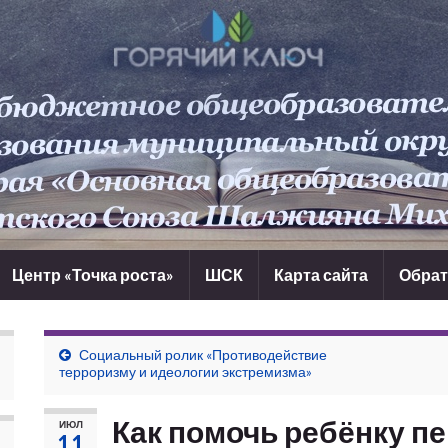
Центр «Точка роста»
ШСК
Карта сайта
Обрат
Социальный ролик «Противодействие
терроризму и идеологии экстремизма»
Как помочь ребёнку пе
ИЮЛ
11