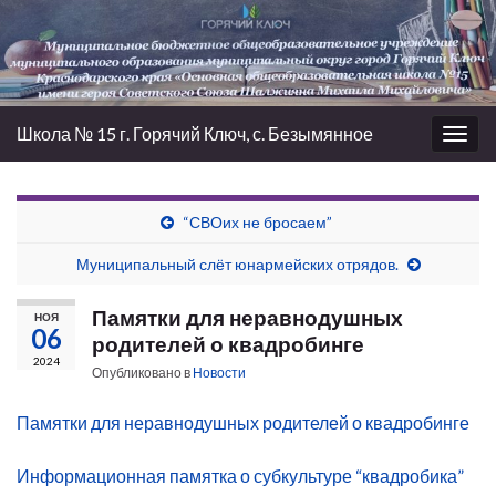
Школа № 15 г. Горячий Ключ, с. Безымянное
Вкл/
выкл
нави
“СВОих не бросаем”
Муниципальный слёт юнармейских отрядов.
Памятки для неравнодушных
НОЯ
06
родителей о квадробинге
2024
Опубликовано в
Новости
Памятки для неравнодушных родителей о квадробинге
Информационная памятка о субкультуре “квадробика”