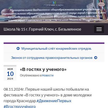
Школа № 15 г. Горячий Ключ, с. Безымянное
Вкл/
выкл
нави
Муниципальный слёт юнармейских отрядов.
Звонок от сотрудника правоохранительных органов
«В гостях у ученого»
НОЯ
10
Опубликовано в
Новости
2024
08.11.2024г. Первые нашей школы побывали на
фестивале «В гостях у ученого» в доме молодежи
города Краснодар.
#ДвижениеПервых
#Вгостяхуучёного