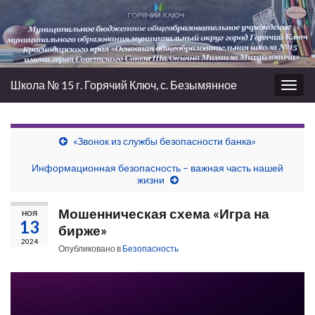
Школа № 15 г. Горячий Ключ, с. Безымянное
Вкл/
выкл
нави
«Звонок из службы безопасности банка»
Информационная безопасность – важная часть нашей
жизни
Мошенническая схема «Игра на
НОЯ
13
бирже»
2024
Опубликовано в
Безопасность