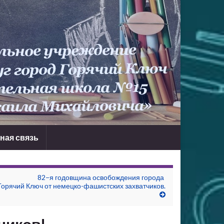
ная связь
82−я годовщина освобождения города
Горячий Ключ от немецко-фашистских захватчиков.