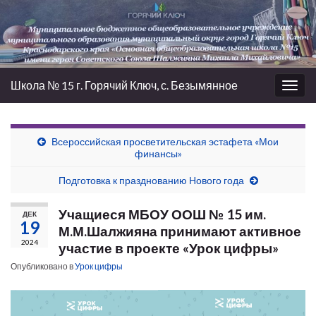
Школа № 15 г. Горячий Ключ, с. Безымянное
Вкл/
выкл
нави
Всероссийская просветительская эстафета «Мои
финансы»
Подготовка к празднованию Нового года
Учащиеся МБОУ ООШ № 15 им.
ДЕК
19
М.М.Шалжияна принимают активное
2024
участие в проекте «Урок цифры»
Опубликовано в
Урок цифры