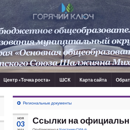
Центр «Точка роста»
ШСК
Карта сайта
Обрат
Региональные документы
Ссылки на официальн
НОЯ
03
Опубликовано в
Участнику ГИА-9
2021