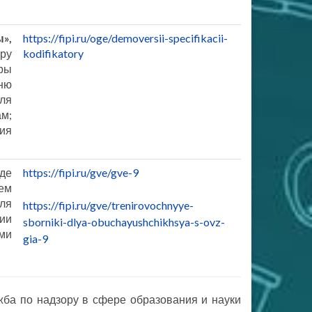
»,
https://fipi.ru/oge/demoversii-specifikacii-
уру
kodifikatory
ры
ню
ля
м;
ия
де
https://fipi.ru/gve/gve-9
ем
ля
https://fipi.ru/gve/trenirovochnyye-
ии
sborniki-dlya-obuchayushchikhsya-s-ovz-
ми
gia-9
ба по надзору в сфере образования и науки