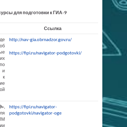
рсы для подготовки к ГИА-9
Ссылка
де
http://nav-gia.obrnadzor.gov.ru/
об
ые
https://fipi.ru/navigator-podgotovki/
ких
по
 и
 к
ие
ой
Э»
,
https://fipi.ru/navigator-
ля
podgotovki/navigator-oge
КИМ
ии