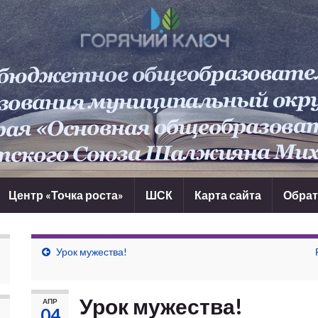
Центр «Точка роста»
ШСК
Карта сайта
Обрат
Урок мужества!
Урок мужества!
АПР
04