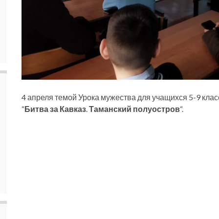
4 апреля темой Урока мужества для учащихся 5-9 клас
“
Битва
за
Кавказ
.
Таманский
полуостров
“.