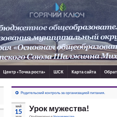
Центр «Точка роста»
ШСК
Карта сайта
Обрат
Родительский контроль за организацией питания.
Урок мужества!
МАЙ
15
Опубликовано в
Урок мужества
2025