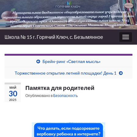
Школа № 15 г. Горячий Ключ, с. Безымянное
Вкл/
выкл
нави
Брейн-ринг «Светлая мысль»
Торжественное открытие летней площадки! День 1
Памятка для родителей
МАЙ
30
Опубликовано в
Безопасность
2025