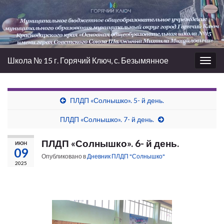
Школа № 15 г. Горячий Ключ, с. Безымянное
Вкл/
выкл
нави
ПЛДП «Солнышко». 5- й день.
ПЛДП «Солнышко». 7- й день.
ПЛДП «Солнышко». 6- й день.
ИЮН
09
Опубликовано в
Дневник ПЛДП "Солнышко"
2025