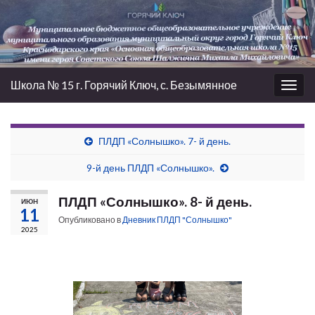
Школа № 15 г. Горячий Ключ, с. Безымянное
Вкл/
выкл
нави
ПЛДП «Солнышко». 7- й день.
9-й день ПЛДП «Солнышко».
ПЛДП «Солнышко». 8- й день.
ИЮН
11
Опубликовано в
Дневник ПЛДП "Солнышко"
2025