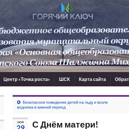
Центр «Точка роста»
ШСК
Карта сайта
Обрат
Безопасное поведение детей на льду и возле
водоема в зимний период
С Днём матери!
НОЯ
29