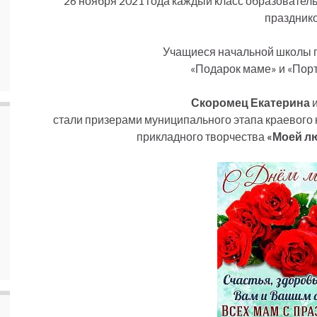
26 ноября 2021 года каждый класс образовател
празднико
Учащиеся начальной школы 
«Подарок маме» и «Пор
Скоромец Екатерина
стали призерами муниципального этапа краевого 
прикладного творчества
«Моей л