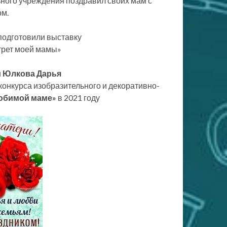
ьного учреждения поздравил своих мам с
м.
подготовили выставку
трет моей мамы»
и
Юлкова Дарья
конкурса изобразительного и декоративно-
юбимой маме»
в 2021 году