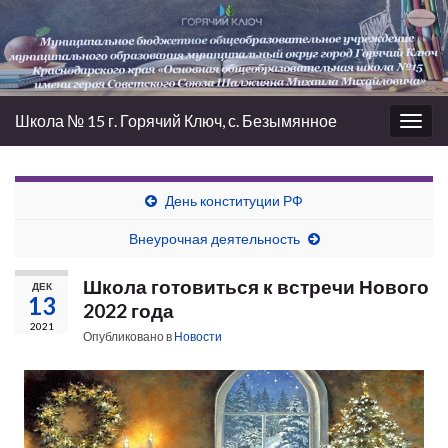
Школа № 15 г. Горячий Ключ, с. Безымянное
Вкл/
выкл
нави
День конституции РФ
Внеурочная деятельность
Школа готовиться к встречи Нового
ДЕК
13
2022 года
2021
Опубликовано в
Новости