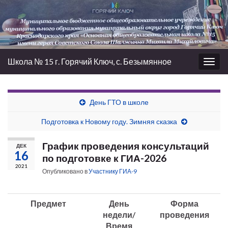
Школа № 15 г. Горячий Ключ, с. Безымянное
Вкл/
выкл
нави
День ГТО в школе
Подготовка к Новому году. Зимняя сказка
График проведения консультаций
ДЕК
16
по подготовке к ГИА-2026
2021
Опубликовано в
Участнику ГИА-9
Предмет
День
Форма
недели/
проведения
Время