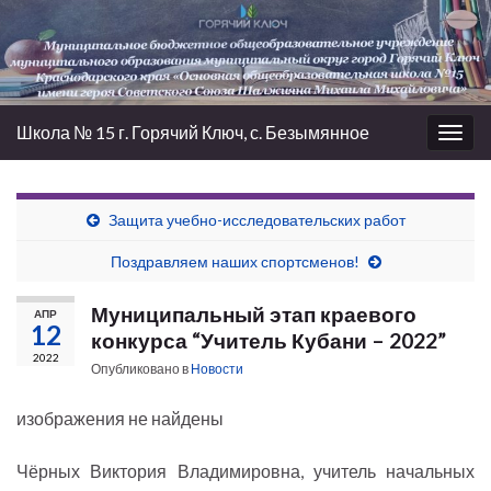
Школа № 15 г. Горячий Ключ, с. Безымянное
Вкл/
выкл
нави
Защита учебно-исследовательских работ
Поздравляем наших спортсменов!
Муниципальный этап краевого
АПР
12
конкурса “Учитель Кубани – 2022”
2022
Опубликовано в
Новости
изображения не найдены
Чёрных Виктория Владимировна, учитель начальных