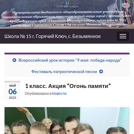
Школа № 15 г. Горячий Ключ, с. Безымянное
Вкл/
выкл
нави
Всероссийский урок истории “9 мая: победа народа”
Фестиваль патриотической песни
1 класс. Акция “Огонь памяти”
МАЙ
06
Опубликовано в
Новости
2022