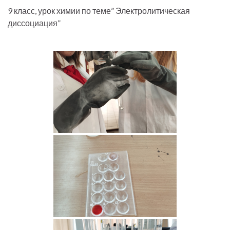
9 класс, урок химии по теме” Электролитическая
диссоциация”