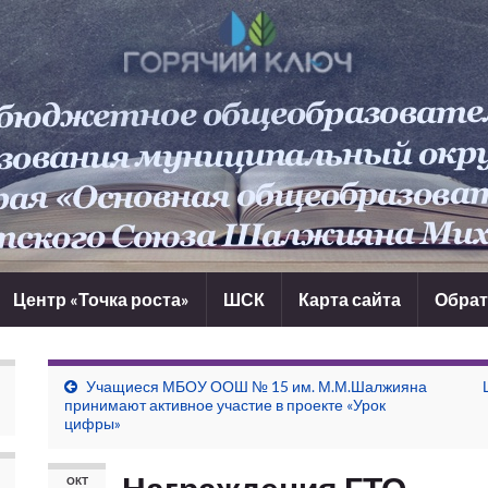
Центр «Точка роста»
ШСК
Карта сайта
Обрат
Учащиеся МБОУ ООШ № 15 им. М.М.Шалжияна
принимают активное участие в проекте «Урок
цифры»
ОКТ