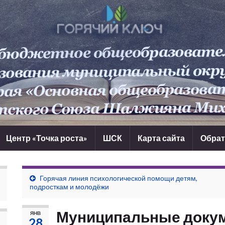
Центр «Точка роста»
ШСК
Карта сайта
Обрат
Горячая линия психологической помощи детям,
подросткам и молодёжи
Муниципальные доку
ЯНВ
28