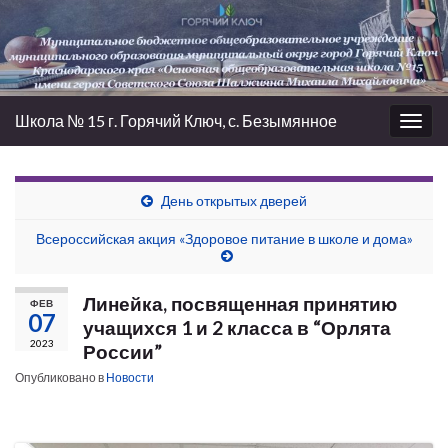
Школа № 15 г. Горячий Ключ, с. Безымянное
Вкл/
выкл
нави
День открытых дверей
Всероссийская акция «Здоровое питание в школе и дома»
Линейка, посвященная принятию
ФЕВ
07
учащихся 1 и 2 класса в “Орлята
2023
России”
Опубликовано в
Новости