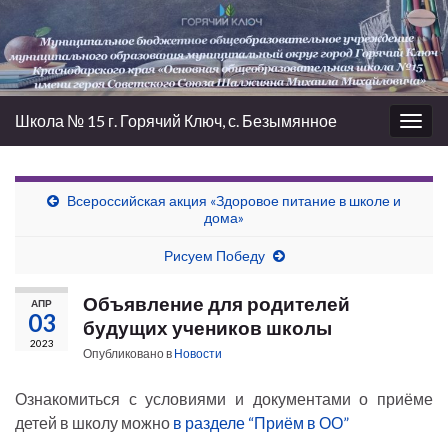
Школа № 15 г. Горячий Ключ, с. Безымянное
Вкл/
выкл
нави
Всероссийская акция «Здоровое питание в школе и
дома»
Рисуем Победу
Объявление для родителей
АПР
03
будущих учеников школы
2023
Опубликовано в
Новости
Ознакомиться с условиями и документами о приёме
детей в школу можно
в разделе “Приём в ОО”