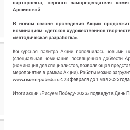
партпроекта, первого зампредседателя ко
Аршиновой.
В новом сезоне проведения Акции продолжи
номинациям: «детское художественное творчеств
«методическая разработка».
Конкурсная палитра Акции пополнилась новыми н
(специальная номинация, посвященная доблести А
(номинация для специалистов, позволяющая представ
мероприятия в рамках Акции). Работы можно загрузи
www.risuem-pobedu.ru с 23 февраля до 1 мая 2023 года
Итоги акции «Рисуем Победу-2023» подведут в День 