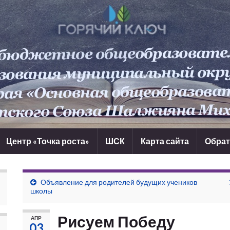
Центр «Точка роста»
ШСК
Карта сайта
Обрат
Объявление для родителей будущих учеников
школы
Рисуем Победу
АПР
03