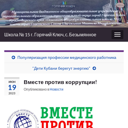
Школа № 15 г. Горячий Ключ, с. Безымянное
Вкл/
выкл
нави
Популяризация профессии медицинского работника
“Дети Кубани берегут энергию”
Вместе против коррупции!
ИЮН
19
Опубликовано в
Новости
2023