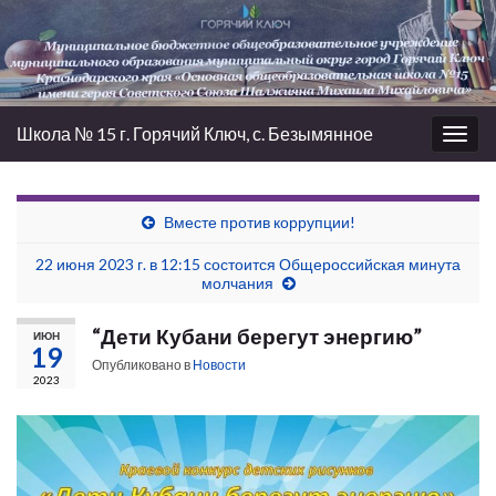
Школа № 15 г. Горячий Ключ, с. Безымянное
Вкл/
выкл
нави
Вместе против коррупции!
22 июня 2023 г. в 12:15 состоится Общероссийская минута
молчания
“Дети Кубани берегут энергию”
ИЮН
19
Опубликовано в
Новости
2023