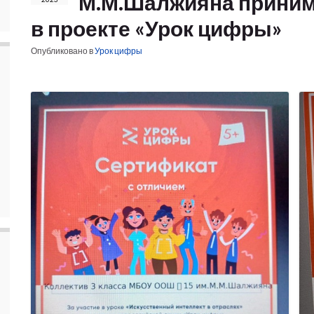
М.М.Шалжияна приним
в проекте «Урок цифры»
Опубликовано в
Урок цифры