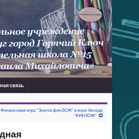
ная связь
Финансовая игра “Знаток финЗОЖ” и игра-беседа
“ФИНЗОЖ”
дная