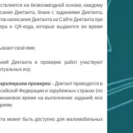
ествляется на безвозмездной основе, каждому
сания Диктанта, бланк с заданиями Диктанта,
тов написания Диктанта на Сайте Диктанта при
ера и QR-кода, которые выдаются во время
зывают своё имя;
ний Диктанта и проверке работ участвуют
ктуальных игр;
и критериев проверки
– Диктант проводится в
оссийской Федерации и зарубежных странах (по
динаковое время на выполнение заданий; все
ериям;
та может быть доступно для маломобильных