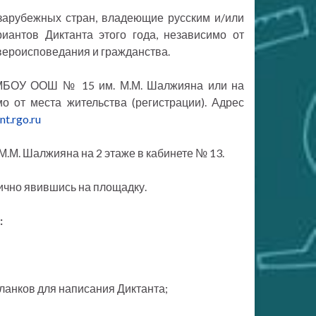
 зарубежных стран, владеющие русским и/или
иантов Диктанта этого года, независимо от
вероисповедания и гражданства.
в МБОУ ООШ № 15 им. М.М. Шалжияна или на
о от места жительства (регистрации). Адрес
t.rgo.ru
М.М. Шалжияна на 2 этаже в кабинете № 13.
ично явившись на площадку.
:
бланков для написания Диктанта;