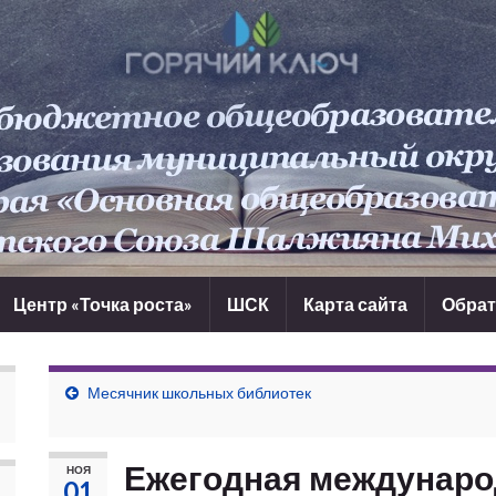
Центр «Точка роста»
ШСК
Карта сайта
Обрат
Месячник школьных библиотек
Ежегодная междунаро
НОЯ
01